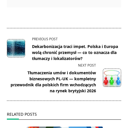
<span
PREVIOUS POST
class="nav-
Dekarbonizacja traci impet. Polska i Europa
subtitle
wolą chronić przemysł — co to oznacza dla
screen-
tłumaczy i lokalizatorów?
reader-
NEXT POST
text">Page</span>
Tłumaczenia umów i dokumentów
biznesowych PL-UK — kompletny
przewodnik dla polskich firm wchodzących
na rynek brytyjski 2026
RELATED POSTS