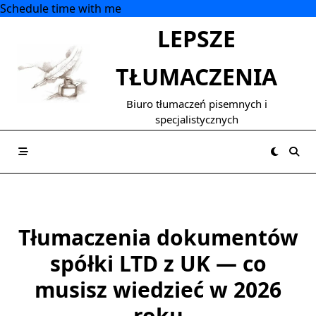
Schedule time with me
Skip
LEPSZE
to
content
TŁUMACZENIA
Biuro tłumaczeń pisemnych i
specjalistycznych
Tłumaczenia dokumentów
spółki LTD z UK — co
musisz wiedzieć w 2026
roku