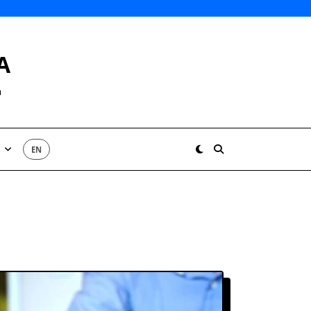
A
h
EN