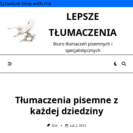
Schedule time with me
Skip
LEPSZE
to
content
TŁUMACZENIA
Biuro tłumaczeń pisemnych i
specjalistycznych
Tłumaczenia pisemne z
każdej dziedziny
Divi
Lut 2, 2012