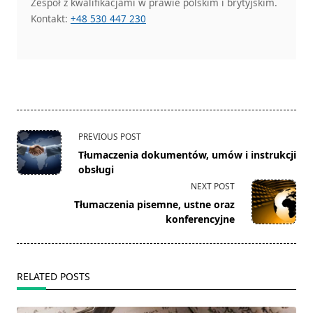
Zespół z kwalifikacjami w prawie polskim i brytyjskim.
Kontakt:
+48 530 447 230
<span
PREVIOUS POST
class="nav-
Tłumaczenia dokumentów, umów i instrukcji
subtitle
obsługi
screen-
NEXT POST
reader-
Tłumaczenia pisemne, ustne oraz
text">Page</span>
konferencyjne
RELATED POSTS