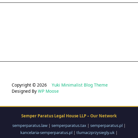
Copyright © 2026
Yuki Minimalist Blog Theme
Designed By
WP Moose
Semper Paratus Legal House LLP – Our Network
semperparatus.law
|
semperparatus.tax
|
semperparatus.pl
|
kancelaria-semperparatus.pl
|
tlumaczprzysiegly.uk
|