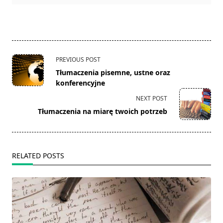
<span
PREVIOUS POST
class="nav-
Tłumaczenia pisemne, ustne oraz
subtitle
konferencyjne
screen-
NEXT POST
reader-
Tłumaczenia na miarę twoich potrzeb
text">Page</span>
RELATED POSTS