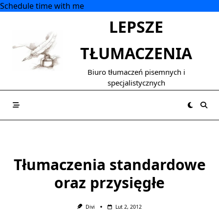
Schedule time with me
Skip
LEPSZE
to
content
TŁUMACZENIA
Biuro tłumaczeń pisemnych i
specjalistycznych
Tłumaczenia standardowe
oraz przysięgłe
Divi
Lut 2, 2012